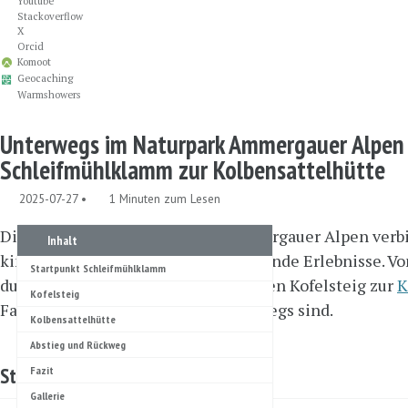
Youtube
Stackoverflow
X
Orcid
Komoot
Geocaching
Warmshowers
Unterwegs im Naturpark Ammergauer Alpen 
Schleifmühlklamm zur Kolbensattelhütte
2025-07-27
1 Minuten zum Lesen
Diese Rundwanderung in den Ammergauer Alpen verbi
Inhalt
kinderfreundliche Wege und spannende Erlebnisse. V
Startpunkt Schleifmühlklamm
durch die
Schleifmühlklamm
über den Kofelsteig zur
K
Kofelsteig
Familien, die gerne draußen unterwegs sind.
Kolbensattelhütte
Abstieg und Rückweg
Startpunkt Schleifmühlklamm
Fazit
Gallerie