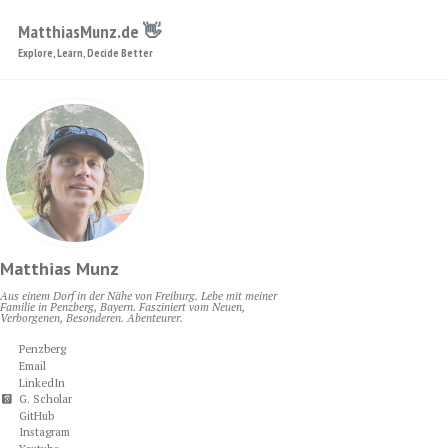
Skip to primary navigation
Skip to content
Skip to footer
MatthiasMunz.de 👋
Explore, Learn, Decide Better
Matthias Munz
Aus einem Dorf in der Nähe von Freiburg. Lebe mit meiner
Familie in Penzberg, Bayern. Fasziniert vom Neuen,
Verborgenen, Besonderen. Abenteurer.
Penzberg
Email
LinkedIn
G. Scholar
GitHub
Instagram