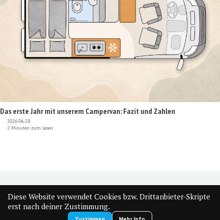
Das erste Jahr mit unserem Campervan: Fazit und Zahlen
2026-06-28
2 Minuten zum Lesen
Nutzungsbedingungen & Datenschutz
|
Cookie-Einstellungen
|
🇩🇪
🇺🇸
Diese Website verwendet Cookies bzw. Drittanbieter-Skripte
FEED
erst nach deiner Zustimmung.
© 2026
MatthiasMunz.de 👋
. Möglich durch
Jekyll
&
Minimal Mistakes
.
Zustimmen
Mehr Info