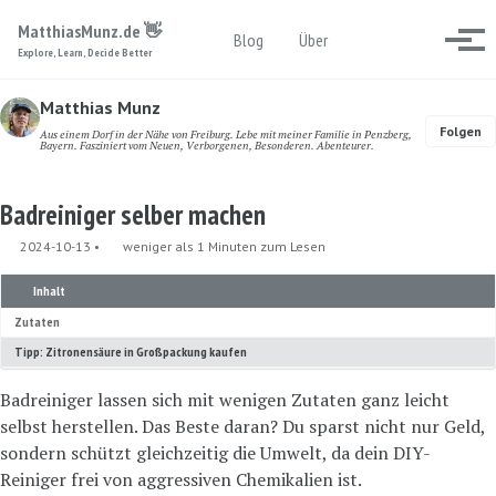
Skip to primary navigation
Skip to content
Skip to footer
MatthiasMunz.de 👋
Toggle search
Blog
Über
Menü
Explore, Learn, Decide Better
Matthias Munz
Folgen
Aus einem Dorf in der Nähe von Freiburg. Lebe mit meiner Familie in Penzberg,
Bayern. Fasziniert vom Neuen, Verborgenen, Besonderen. Abenteurer.
Badreiniger selber machen
2024-10-13
weniger als 1 Minuten zum Lesen
Inhalt
Zutaten
Tipp: Zitronensäure in Großpackung kaufen
Badreiniger lassen sich mit wenigen Zutaten ganz leicht
selbst herstellen. Das Beste daran? Du sparst nicht nur Geld,
sondern schützt gleichzeitig die Umwelt, da dein DIY-
Reiniger frei von aggressiven Chemikalien ist.