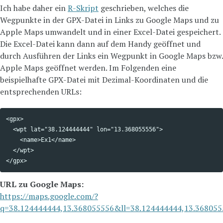
Ich habe daher ein
R-Skript
geschrieben, welches die
Wegpunkte in der GPX-Datei in Links zu Google Maps und zu
Apple Maps umwandelt und in einer Excel-Datei gespeichert.
Die Excel-Datei kann dann auf dem Handy geöffnet und
durch Ausführen der Links ein Wegpunkt in Google Maps bzw.
Apple Maps geöffnet werden. Im Folgenden eine
beispielhafte GPX-Datei mit Dezimal-Koordinaten und die
entsprechenden URLs:
<gpx>

Copy code
  <wpt lat="38.124444444" lon="13.368055556">

    <name>Ex1</name>

  </wpt>

URL zu Google Maps:
https://maps.google.com/?
q=38.124444444,13.368055556&ll=38.124444444,13.36805