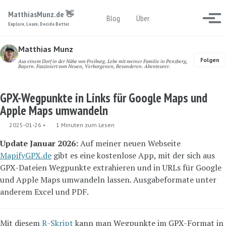
Skip to primary navigation
Skip to content
Skip to footer
MatthiasMunz.de 👋
Toggle search
Blog
Über
Menü
Explore, Learn, Decide Better
Matthias Munz
Folgen
Aus einem Dorf in der Nähe von Freiburg. Lebe mit meiner Familie in Penzberg,
Bayern. Fasziniert vom Neuen, Verborgenen, Besonderen. Abenteurer.
GPX-Wegpunkte in Links für Google Maps und
Apple Maps umwandeln
2025-01-26
1 Minuten zum Lesen
Update Januar 2026:
Auf meiner neuen Webseite
MapifyGPX.de
gibt es eine kostenlose App, mit der sich aus
GPX-Dateien Wegpunkte extrahieren und in URLs für Google
und Apple Maps umwandeln lassen. Ausgabeformate unter
anderem Excel und PDF.
Mit diesem
R-Skript
kann man Wegpunkte im GPX-Format in