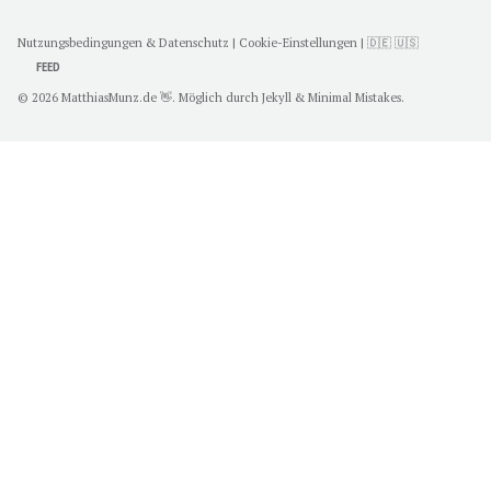
Nutzungsbedingungen & Datenschutz
|
Cookie-Einstellungen
|
🇩🇪
🇺🇸
FEED
© 2026
MatthiasMunz.de 👋
. Möglich durch
Jekyll
&
Minimal Mistakes
.